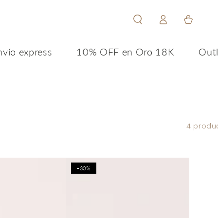
Iniciar
Carrito
sesión
ío express
10% OFF en Oro 18K
Outle
4 produ
–30%