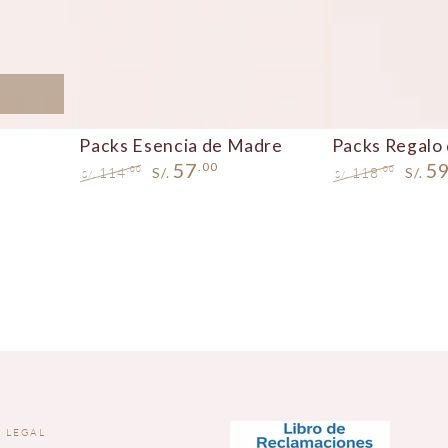
Packs
Packs
Packs Esencia de Madre
Packs Regalo 
Esencia
Regalo
57
5
.00
114
S/.
118
S/.
.00
.00
S/.
S/.
Precio
Precio
Precio
Preci
de
del
regular
de
regular
de
Madre
Alma
venta
venta
LEGAL