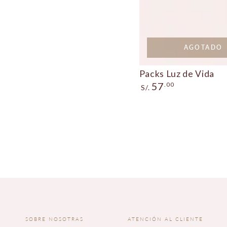
AGOTADO
Packs
Packs Luz de Vida
Precio
Luz
57
.00
S/.
regular
de
Vida
SOBRE NOSOTRAS
ATENCIÓN AL CLIENTE